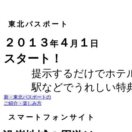
東北パスポート
２０１３
４
１
年
月
日
スタート！
提示するだけでホテ
駅などでうれしい特
新・東北パスポートの
ご紹介・楽しみ方
スマートフォンサイト