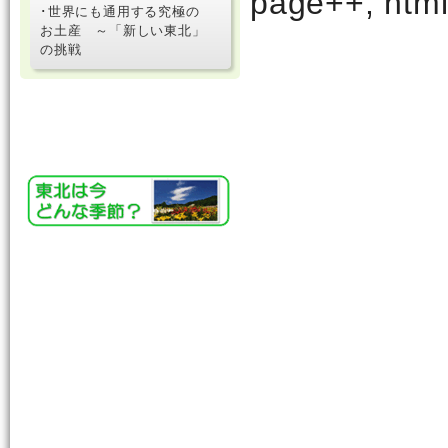
.loadinganime
･世界にも通用する究極の
お土産 ～「新しい東北」
の挑戦
&& count%dis
more").show()
page++; html