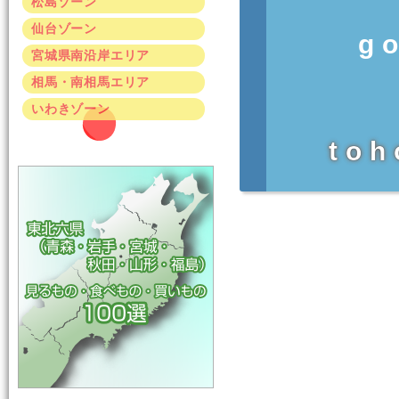
松島ゾーン
仙台ゾーン
g
宮城県南沿岸エリア
相馬・南相馬エリア
いわきゾーン
toh