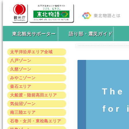
東北観光サポーター
語り部・震災ガイド
太平洋沿岸エリア全域
八戸ゾーン
久慈ゾーン
みやこゾーン
釜石エリア
The
大船渡・陸前高田エリア
気仙沼ゾーン
for 
南三陸エリア
石巻・女川・東松島エリア