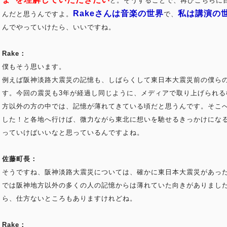
。そうすることで、再びこちらに
と
Rakeさんは音楽の世界
私は講演の
んだと思うんですよ。
で、
んでやっていけたら、いいですね。
Rake：
僕もそう思います。
例えば阪神淡路大震災の記憶も、しばらくして東日本大震災前の僕ら
す。今回の震災も3年が経過し同じように、メディアで取り上げられ
方以外の方の中では、記憶が薄れてきている頃だと思うんです。そこ
した！と各地へ行けば、微力ながら東北に想いを馳せるきっかけにな
っていけばいいなと思っているんですよね。
佐藤町長：
そうですね、阪神淡路大震災については、確かに東日本大震災があっ
では阪神地方以外の多くの人の記憶からは薄れていた向きがありまし
ら、仕方ないところもありますけれどね。
Rake：