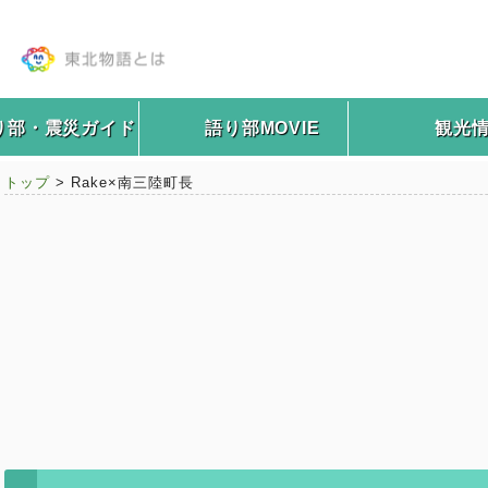
り部・震災ガイド
語り部MOVIE
観光
トップ
> Rake×南三陸町長