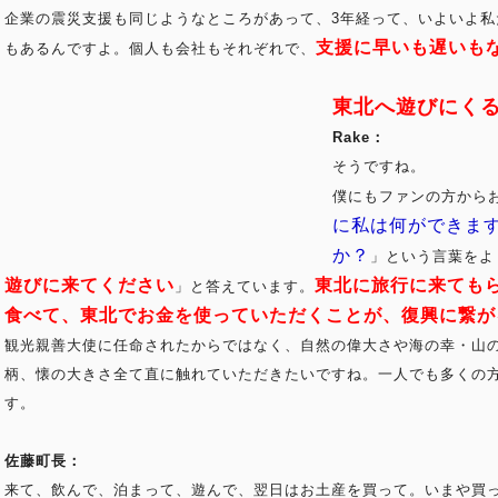
企業の震災支援も同じようなところがあって、3年経って、いよいよ
支援に早いも遅いも
もあるんですよ。個人も会社もそれぞれで、
東北へ遊びにく
Rake：
そうですね。
僕にもファンの方から
に私は何ができま
か？
」という言葉をよ
遊びに来てください
東北に旅行に来ても
」と答えています。
食べて、東北でお金を使っていただくことが、復興に繋が
観光親善大使に任命されたからではなく、自然の偉大さや海の幸・山
柄、懐の大きさ全て直に触れていただきたいですね。一人でも多くの
す。
佐藤町長：
来て、飲んで、泊まって、遊んで、翌日はお土産を買って。いまや買