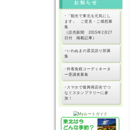
お知らせ
･「観光で東北を元気にし
ます」 ご意見・ご感想募
集
（読売新聞 2015年2月27
日付 掲載記事）
･いわぬまの震災語り部募
集
･外客免税コーディネータ
ー受講者募集
･スマホで復興商店街でつ
なぐスタンプラリーに参
加！