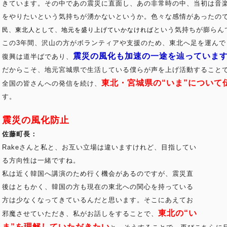
きています。その中であの震災に直面し、あの非常時の中、当初は音
をやりたいという気持ちが湧かないというか。色々な感情があったの
という気持ちが膨らん
民、東北人として、地元を盛り上げていかなければ
この3年間、沢山の方がボランティアや支援のため、東北へ足を運ん
震災の風化も加速の一途を辿っていま
復興は道半ばであり、
だからこそ、地元宮城県で生活している僕らが声を上げ活動すること
東北・宮城県の“いま”について
全国の皆さんへの発信を続け、
す。
震災の風化防止
佐藤町長：
Rakeさんと私と、お互い立場は違いますけれど、目指してい
る方向性は一緒ですね。
私は近く韓国へ講演のため行く機会があるのですが、震災直
後はともかく、韓国の方も現在の東北への関心を持っている
方は少なくなってきているんだと思います。そこにあえてお
東北の“い
邪魔させていただき、私がお話しをすることで、
ま”を理解していただきたい