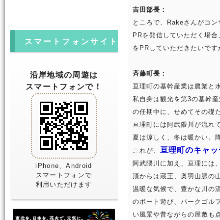
吉田部長：
ところで、Rakeさんがコ
PRを発信していただく場
スマートフォンサイト
をPRしていただきたいです
斉藤町長：
沿岸地域の周遊は
スマートフォンで！
亘理町の基幹産業は農業と
私自身は観光を第3の基幹
の任期中に、せめてその礎
亘理町には阿武隈川が流れ
夏は涼しく、冬は暖かい。
亘理町のキャッ
これが、
阿武隈川に加え、亘理には
iPhone、Android
スマートフォンで
頂からは蔵王、奥羽山脈の
利用いただけます
温暖な気候で、豊かな川の
のボート遊び、パークゴル
い風景や昔ながらの屋敷も