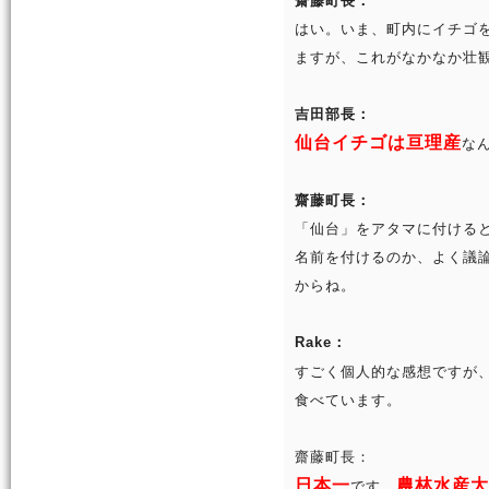
齋藤町長：
はい。いま、町内にイチゴ
ますが、これがなかなか壮
吉田部長：
仙台イチゴは亘理産
な
齋藤町長：
「仙台」をアタマに付ける
名前を付けるのか、よく議
からね。
Rake：
すごく個人的な感想ですが
食べています。
齋藤町長：
日本一
農林水産大
です。