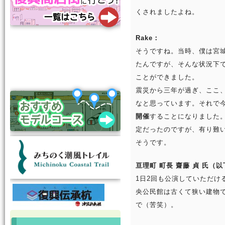
くされましたよね。
Rake：
そうですね。当時、僕は宮
たんですが、そんな状況下
ことができました。
震災から三年が過ぎ、ここ
なと思っています。それで
開催
することになりました。
定だったのですが、有り難
そうです。
亘理町 町長 齋藤 貞 氏（
1日2回も公演していただけ
央公民館は古くて狭い建物
で（苦笑）。