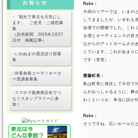
お知らせ
Rake：
今回のツアーでは、いまの
･「観光で東北を元気にし
してきましたが、いずれも亘
ます」 ご意見・ご感想募
会場での開催でした。これ
集
（読売新聞 2015年2月27
る僕とオーディエンスの皆
日付 掲載記事）
ながらのアットホームさが
じています。これがあまり
･いわぬまの震災語り部募
集
です（苦笑）。
･外客免税コーディネータ
齋藤町長：
ー受講者募集
私は町長に就任して今日で1
んがおっしゃるように、舞
･スマホで復興商店街でつ
なぐスタンプラリーに参
わくというか、本当に話が
加！
Rake：
そうですね、広いホールだ