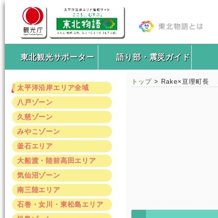
東北観光サポーター
語り部・震災ガイド
トップ
> Rake×亘理町長
太平洋沿岸エリア全域
八戸ゾーン
久慈ゾーン
みやこゾーン
釜石エリア
大船渡・陸前高田エリア
気仙沼ゾーン
南三陸エリア
石巻・女川・東松島エリア