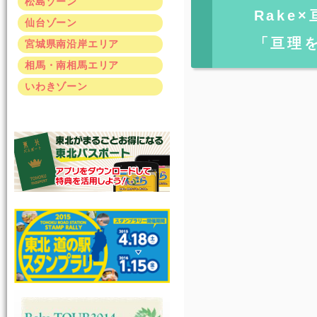
松島ゾーン
Rake
仙台ゾーン
「亘理
宮城県南沿岸エリア
相馬・南相馬エリア
いわきゾーン