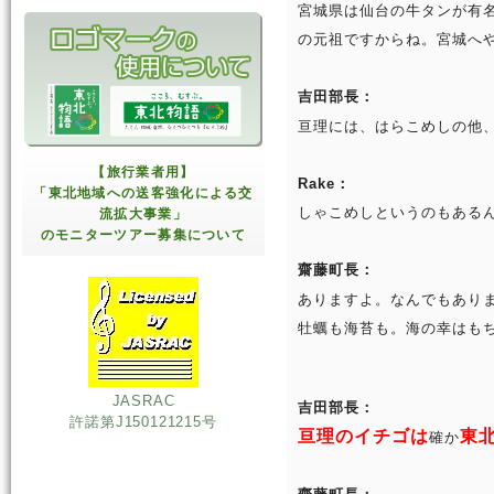
宮城県は仙台の牛タンが有
の元祖ですからね。宮城へ
吉田部長：
亘理には、はらこめしの他
【旅行業者用】
Rake：
「東北地域への送客強化による交
しゃこめしというのもある
流拡大事業」
のモニターツアー募集について
齋藤町長：
ありますよ。なんでもあり
牡蠣も海苔も。海の幸はも
JASRAC
吉田部長：
許諾第J150121215号
亘理のイチゴは
東
確か