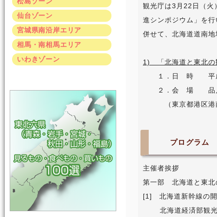
松島ゾーン
観光庁は3月22日（
仙台ゾーン
進シンポジウム」を行
宮城県南沿岸エリア
併せて、北海道道南地
相馬・南相馬エリア
いわきゾーン
1) 「北海道と東北
１．日 時 平成２
２．会 場 品川
（東京都港区港南2-
プログラ
主催者挨拶
第一部 北海道と東北
[1] 北海道新幹線
北海道経済部観