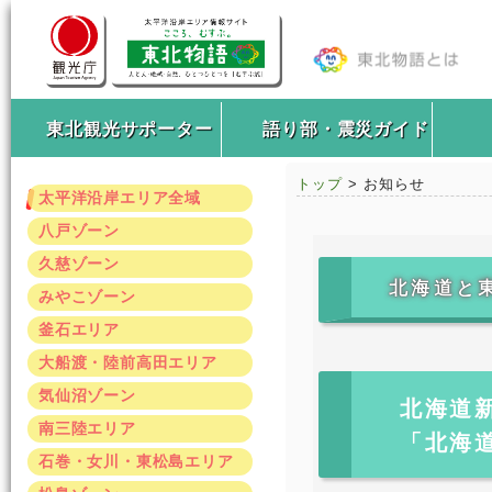
東北観光サポーター
語り部・震災ガイド
トップ
> お知らせ
太平洋沿岸エリア全域
八戸ゾーン
久慈ゾーン
北海道と
みやこゾーン
釜石エリア
大船渡・陸前高田エリア
気仙沼ゾーン
北海道
南三陸エリア
「北海
石巻・女川・東松島エリア