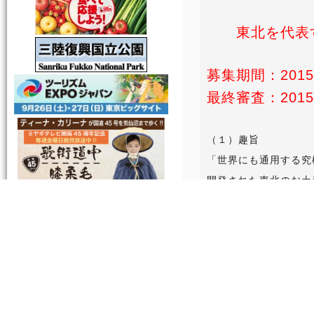
東北を代表
募集期間：201
最終審査：201
（１）趣旨
「世界にも通用する究
開発された東北のお土
産を発掘するため、東
書類審査を通過した１
店等の最終審査員１０
「新しい東北」サイト