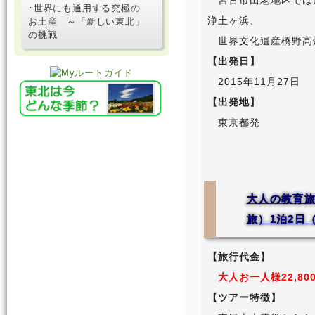
宮古市田老地区では
･世界にも通用する究極の
浄土ヶ浜、
お土産 ～「新しい東北」
の挑戦
世界文化遺産橋野高
【出発日】
2015年11月27日
【出発地】
東京都発
大人の教育旅
旅）1泊2日
【旅行代金】
大人お一人様22,800
【ツアー特徴】