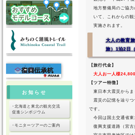
地方整備局のご協力
いて、これからの観
実施されます。
大人の教育旅
旅）1泊2日
【旅行代金】
大人お一人様24,800円
【ツアー特徴】
東日本大震災からま
お知らせ
震災の記憶を辿りつ
･北海道と東北の観光交流
です。
促進シンポジウム
今回は国土交通省東
･モニターツアーのご案内
復興支援道路（宮古