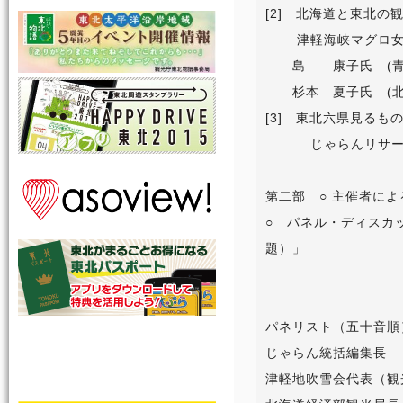
[2] 北海道と東北の
津軽海峡マグロ女
島 康子氏 (青森
杉本 夏子氏 (北
[3] 東北六県見るも
じゃらんリサーチ
第二部 ○ 主催者に
○ パネル・ディスカ
題）」
パネリスト（五
じゃらん統括
津軽地吹雪会代表（観